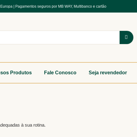
a Europa | Pagamentos seguros por MB WAY, Multibanco e cartão
sos Produtos
Fale Conosco
Seja revendedor
adequadas à sua rotina.