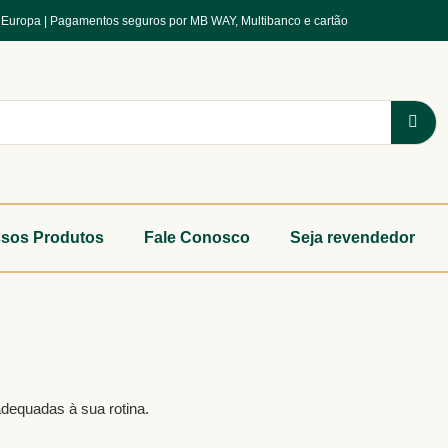
a Europa | Pagamentos seguros por MB WAY, Multibanco e cartão
sos Produtos
Fale Conosco
Seja revendedor
adequadas à sua rotina.