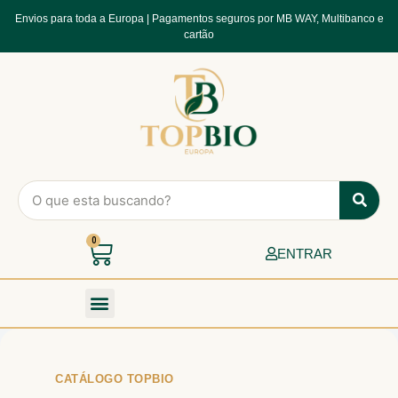
Envios para toda a Europa | Pagamentos seguros por MB WAY, Multibanco e
cartão
0
ENTRAR
Página Inicial
Nossos Produtos
Fale Conosco
Seja revendedor
CATÁLOGO TOPBIO