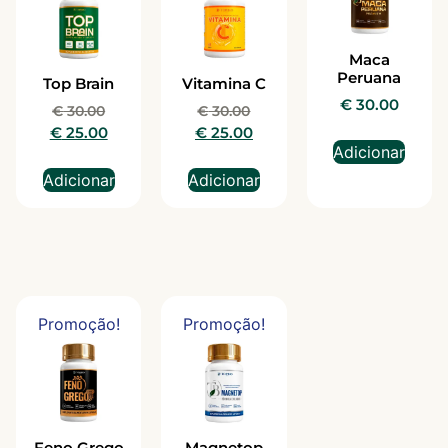
Maca
Peruana
Top Brain
Vitamina C
€
30.00
€
30.00
€
30.00
€
25.00
€
25.00
Adicionar
Adicionar
Adicionar
Promoção!
Promoção!
Feno Grego
Magnetop