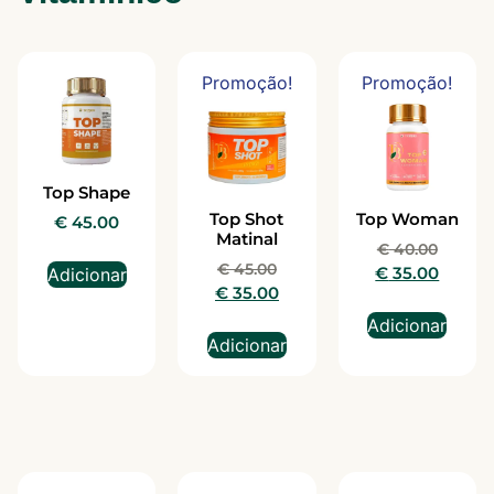
Promoção!
Promoção!
Top Shape
Top Shot
Top Woman
€
45.00
Matinal
€
40.00
€
45.00
€
35.00
Adicionar
€
35.00
Adicionar
Adicionar